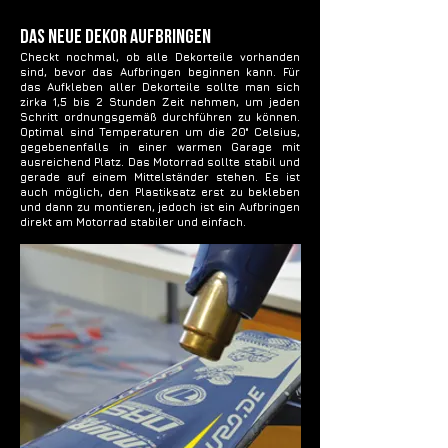
Das Neue Dekor aufbringen
Checkt nochmal, ob alle Dekorteile vorhanden
sind, bevor das Aufbringen beginnen kann. Für
das Aufkleben aller Dekorteile sollte man sich
zirka 1,5 bis 2 Stunden Zeit nehmen, um jeden
Schritt ordnungsgemäß durchführen zu können.
Optimal sind Temperaturen um die 20° Celsius,
gegebenenfalls in einer warmen Garage mit
ausreichend Platz. Das Motorrad sollte stabil und
gerade auf einem Mittelständer stehen. Es ist
auch möglich, den Plastiksatz erst zu bekleben
und dann zu montieren, jedoch ist ein Aufbringen
direkt am Motorrad stabiler und einfach.